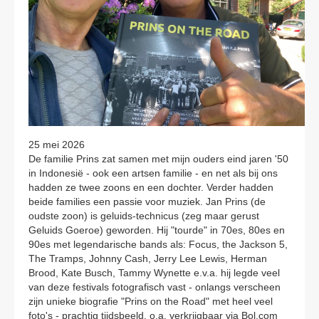
CONTACT
25 mei 2026
De familie Prins zat samen met mijn ouders eind jaren '50
in Indonesië - ook een artsen familie - en net als bij ons
hadden ze twee zoons en een dochter. Verder hadden
beide families een passie voor muziek. Jan Prins (de
oudste zoon) is geluids-technicus (zeg maar gerust
Geluids Goeroe) geworden. Hij "tourde" in 70es, 80es en
90es met legendarische bands als: Focus, the Jackson 5,
The Tramps, Johnny Cash, Jerry Lee Lewis, Herman
Brood, Kate Busch, Tammy Wynette e.v.a. hij legde veel
van deze festivals fotografisch vast - onlangs verscheen
zijn unieke biografie "Prins on the Road" met heel veel
foto's - prachtig tijdsbeeld. o.a. verkrijgbaar via Bol.com