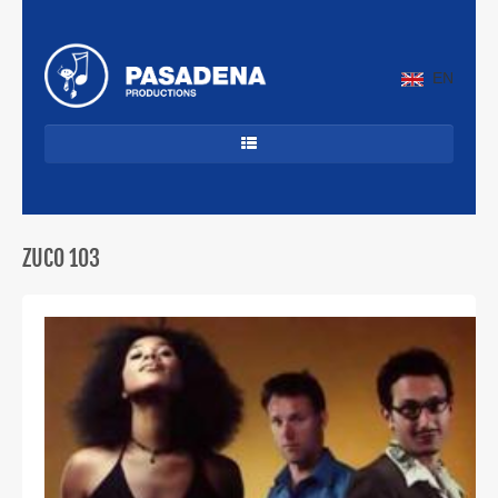
EN
HOME
DANCECLASSICS
ZUCO 103
DJ'S
ALLROUND
JAZZ & LATIN
CUBAANS
BEKENDE ARTIESTEN
PROFIEL