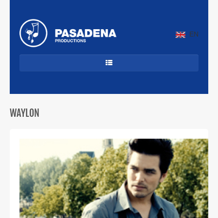
EN
HOME
DANCECLASSICS
WAYLON
DJ'S
ALLROUND
JAZZ & LATIN
CUBAANS
BEKENDE ARTIESTEN
PROFIEL