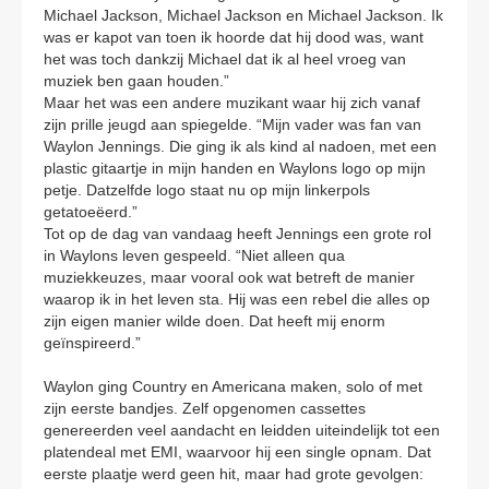
Michael Jackson, Michael Jackson en Michael Jackson. Ik
was er kapot van toen ik hoorde dat hij dood was, want
het was toch dankzij Michael dat ik al heel vroeg van
muziek ben gaan houden.”
Maar het was een andere muzikant waar hij zich vanaf
zijn prille jeugd aan spiegelde. “Mijn vader was fan van
Waylon Jennings. Die ging ik als kind al nadoen, met een
plastic gitaartje in mijn handen en Waylons logo op mijn
petje. Datzelfde logo staat nu op mijn linkerpols
getatoeëerd.”
Tot op de dag van vandaag heeft Jennings een grote rol
in Waylons leven gespeeld. “Niet alleen qua
muziekkeuzes, maar vooral ook wat betreft de manier
waarop ik in het leven sta. Hij was een rebel die alles op
zijn eigen manier wilde doen. Dat heeft mij enorm
geïnspireerd.”
Waylon ging Country en Americana maken, solo of met
zijn eerste bandjes. Zelf opgenomen cassettes
genereerden veel aandacht en leidden uiteindelijk tot een
platendeal met EMI, waarvoor hij een single opnam. Dat
eerste plaatje werd geen hit, maar had grote gevolgen: