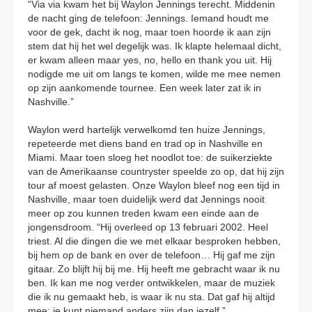
“Via via kwam het bij Waylon Jennings terecht. Middenin
de nacht ging de telefoon: Jennings. Iemand houdt me
voor de gek, dacht ik nog, maar toen hoorde ik aan zijn
stem dat hij het wel degelijk was. Ik klapte helemaal dicht,
er kwam alleen maar yes, no, hello en thank you uit. Hij
nodigde me uit om langs te komen, wilde me mee nemen
op zijn aankomende tournee. Een week later zat ik in
Nashville.”
Waylon werd hartelijk verwelkomd ten huize Jennings,
repeteerde met diens band en trad op in Nashville en
Miami. Maar toen sloeg het noodlot toe: de suikerziekte
van de Amerikaanse countryster speelde zo op, dat hij zijn
tour af moest gelasten. Onze Waylon bleef nog een tijd in
Nashville, maar toen duidelijk werd dat Jennings nooit
meer op zou kunnen treden kwam een einde aan de
jongensdroom. “Hij overleed op 13 februari 2002. Heel
triest. Al die dingen die we met elkaar besproken hebben,
bij hem op de bank en over de telefoon… Hij gaf me zijn
gitaar. Zo blijft hij bij me. Hij heeft me gebracht waar ik nu
ben. Ik kan me nog verder ontwikkelen, maar de muziek
die ik nu gemaakt heb, is waar ik nu sta. Dat gaf hij altijd
mee: je kunt niemand anders zijn dan jezelf.”