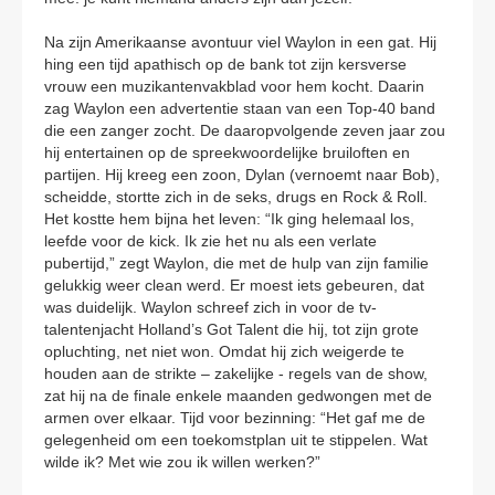
Na zijn Amerikaanse avontuur viel Waylon in een gat. Hij
hing een tijd apathisch op de bank tot zijn kersverse
vrouw een muzikantenvakblad voor hem kocht. Daarin
zag Waylon een advertentie staan van een Top-40 band
die een zanger zocht. De daaropvolgende zeven jaar zou
hij entertainen op de spreekwoordelijke bruiloften en
partijen. Hij kreeg een zoon, Dylan (vernoemt naar Bob),
scheidde, stortte zich in de seks, drugs en Rock & Roll.
Het kostte hem bijna het leven: “Ik ging helemaal los,
leefde voor de kick. Ik zie het nu als een verlate
pubertijd,” zegt Waylon, die met de hulp van zijn familie
gelukkig weer clean werd. Er moest iets gebeuren, dat
was duidelijk. Waylon schreef zich in voor de tv-
talentenjacht Holland’s Got Talent die hij, tot zijn grote
opluchting, net niet won. Omdat hij zich weigerde te
houden aan de strikte – zakelijke - regels van de show,
zat hij na de finale enkele maanden gedwongen met de
armen over elkaar. Tijd voor bezinning: “Het gaf me de
gelegenheid om een toekomstplan uit te stippelen. Wat
wilde ik? Met wie zou ik willen werken?”