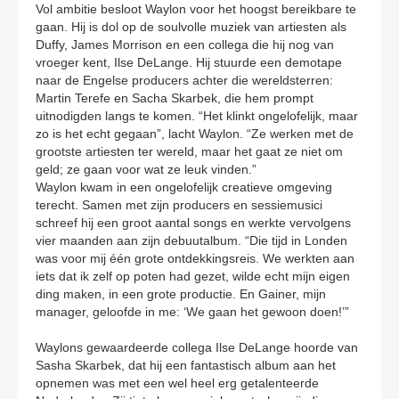
Vol ambitie besloot Waylon voor het hoogst bereikbare te
gaan. Hij is dol op de soulvolle muziek van artiesten als
Duffy, James Morrison en een collega die hij nog van
vroeger kent, Ilse DeLange. Hij stuurde een demotape
naar de Engelse producers achter die wereldsterren:
Martin Terefe en Sacha Skarbek, die hem prompt
uitnodigden langs te komen. “Het klinkt ongelofelijk, maar
zo is het echt gegaan”, lacht Waylon. “Ze werken met de
grootste artiesten ter wereld, maar het gaat ze niet om
geld; ze gaan voor wat ze leuk vinden.”
Waylon kwam in een ongelofelijk creatieve omgeving
terecht. Samen met zijn producers en sessiemusici
schreef hij een groot aantal songs en werkte vervolgens
vier maanden aan zijn debuutalbum. “Die tijd in Londen
was voor mij één grote ontdekkingsreis. We werkten aan
iets dat ik zelf op poten had gezet, wilde echt mijn eigen
ding maken, in een grote productie. En Gainer, mijn
manager, geloofde in me: ‘We gaan het gewoon doen!’”
Waylons gewaardeerde collega Ilse DeLange hoorde van
Sasha Skarbek, dat hij een fantastisch album aan het
opnemen was met een wel heel erg getalenteerde