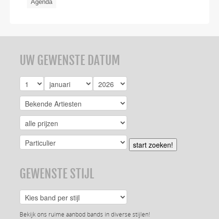
Agenda
UW GEWENSTE DATUM
start zoeken!
GEWENSTE STIJL
Bekijk ons ruime aanbod bands in diverse stijlen!