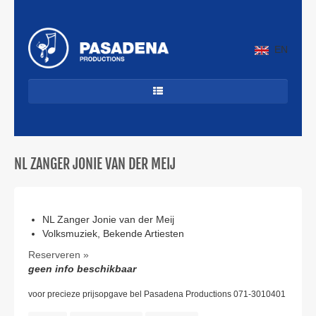
EN
HOME
DANCECLASSICS
NL ZANGER JONIE VAN DER MEIJ
DJ'S
ALLROUND
JAZZ & LATIN
NL Zanger Jonie van der Meij
Volksmuziek, Bekende Artiesten
CUBAANS
Reserveren »
geen info beschikbaar
BEKENDE ARTIESTEN
PROFIEL
voor precieze prijsopgave bel Pasadena Productions 071-3010401