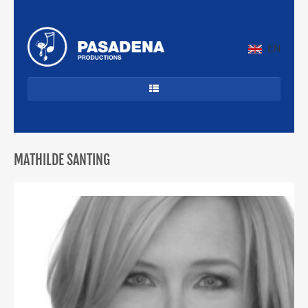
EN
HOME
DANCECLASSICS
MATHILDE SANTING
DJ'S
ALLROUND
JAZZ & LATIN
CUBAANS
BEKENDE ARTIESTEN
PROFIEL