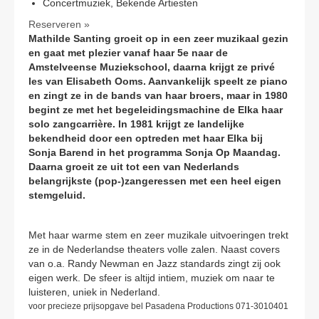
Concertmuziek, Bekende Artiesten
Reserveren »
Mathilde Santing groeit op in een zeer muzikaal gezin
en gaat met plezier vanaf haar 5e naar de
Amstelveense Muziekschool, daarna krijgt ze privé
les van Elisabeth Ooms. Aanvankelijk speelt ze piano
en zingt ze in de bands van haar broers, maar in 1980
begint ze met het begeleidingsmachine de Elka haar
solo zangcarrière. In 1981 krijgt ze landelijke
bekendheid door een optreden met haar Elka bij
Sonja Barend in het programma Sonja Op Maandag.
Daarna groeit ze uit tot een van Nederlands
belangrijkste (pop-)zangeressen met een heel eigen
stemgeluid.
Met haar warme stem en zeer muzikale uitvoeringen trekt
ze in de Nederlandse theaters volle zalen. Naast covers
van o.a. Randy Newman en Jazz standards zingt zij ook
eigen werk. De sfeer is altijd intiem, muziek om naar te
luisteren, uniek in Nederland.
voor precieze prijsopgave bel Pasadena Productions 071-3010401