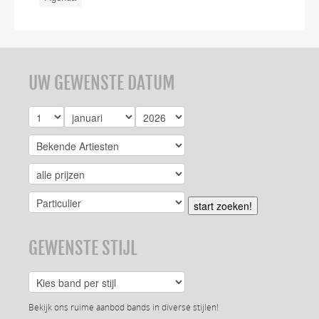
UW GEWENSTE DATUM
start zoeken!
GEWENSTE STIJL
Bekijk ons ruime aanbod bands in diverse stijlen!