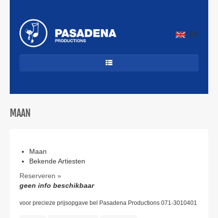
EN
HOME
DANCECLASSICS
MAAN
DJ'S
ALLROUND
JAZZ & LATIN
Maan
Bekende Artiesten
CUBAANS
Reserveren »
geen info beschikbaar
BEKENDE ARTIESTEN
PROFIEL
voor precieze prijsopgave bel Pasadena Productions 071-3010401