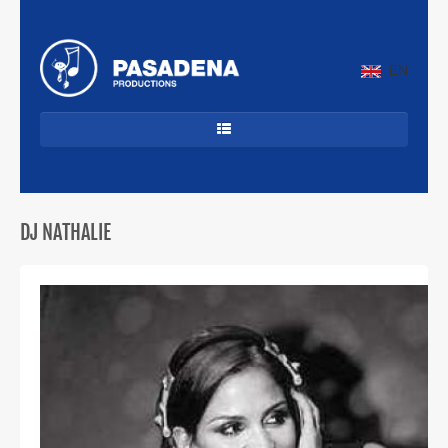
EN
HOME
DANCECLASSICS
DJ NATHALIE
DJ'S
ALLROUND
JAZZ & LATIN
CUBAANS
BEKENDE ARTIESTEN
PROFIEL