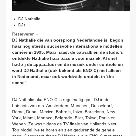
DJ Nathalie
DJs
Reserveren »
DJ Nathalie die van oorsprong Nederlandse is, begon
haar nog steeds succesvolle internationale modellen
carrière in 1995. Maar naast de catwalk en de studio's
ontdekte Nathalie haar passie voor muziek. Al snel
had zij de apparatuur en de muziek onder controle en
werd DJ Nathalie (ook bekend als ENO-C) niet alleen
in Nederland, maar ook worldwide ontdekt in 'the
scene'.
DJ Nathalie aka ENO-C is regelmatig gast DJ in de
hotspots van o.a. Amsterdam, Munchen, Dusseldorf,
Rome, Dubai, Mexico, Bahrein, Ibiza, Barcelona, New
York, Miami, Monaco, Belgrado, Eilat, Tokyo, Parijs en
Wenen. Ze was tijdens de TV finale van Hollands Next
Top Model live te horen en zien gedurende de gehele
show. Daarnaast draait DJ Nathalie aka ENO-C met grote