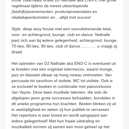
regelmaat tijdens de meest uiteenlopende
(bedrijfs)evenementen, productpresentaties en
relatiebijeenkomsten en....altijd met succes!
Style: deep sexy house met een vooruitstrevende twist,
voor- en achtergrond, lounge, club en dance. Nathalie
past zich aan bij iedere gelegenheid, achtergrond, lounge,
70-ties, 80-ties, 90-ties, club of dance...............u vraagt zij
draait.
Het optreden van DJ Nathalie aka ENO-C is eventueel uit
te breiden met een origineel intermezzo, waarin lounge,
jazz en klassiek elkaar op hoog niveau ontmoeten. Van
percussie tot saxofoon of violiste, MC tot violiste. Ook is
ze exclusief te boeken in combinatie met pianovirtuoos
Jan Vayne. Deze twee muzikale talenten, die solo de
afgelopen jaren grote successen behaalden, bundelen in
dit unieke programma hun krachten. Beiden blinken zij uit
in veelzijdigheid en weten zij hun publiek te verrassen.
Het repertoire is zeer breed en wordt aangepast aan
iedere gelegenheid! Met hun fraaie uitstraling en
muzikaliteit vormen zij samen een mooi geheel op het