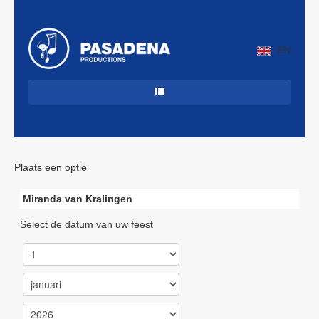
EN
HOME
DANCECLASSICS
Plaats een optie
DJ'S
ALLROUND
Miranda van Kralingen
JAZZ & LATIN
Select de datum van uw feest
CUBAANS
BEKENDE ARTIESTEN
PROFIEL