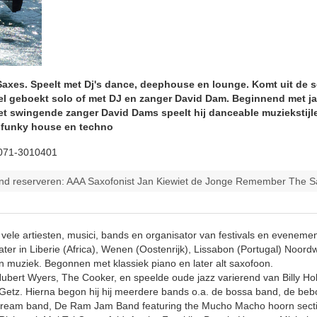
Saxes. Speelt met Dj's dance, deephouse en lounge. Komt uit de 
eel geboekt solo of met DJ en zanger David Dam. Beginnend met j
et swingende zanger David Dams speelt hij danceable muziekstijl
e funky house en techno
 071-3010401
band reserveren: AAA Saxofonist Jan Kiewiet de Jonge Remember The 
vele artiesten, musici, bands en organisator van festivals en eveneme
er in Liberie (Africa), Wenen (Oostenrijk), Lissabon (Portugal) Noordwi
 in muziek. Begonnen met klassiek piano en later alt saxofoon.
Hubert Wyers, The Cooker, en speelde oude jazz varierend van Billy Hol
Getz. Hierna begon hij hij meerdere bands o.a. de bossa band, de beb
Dream band, De Ram Jam Band featuring the Mucho Macho hoorn sect