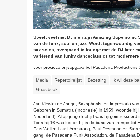
Speelt veel met DJ s en zijn Amazing Supersonic 
van de funk, soul en jazz. Wordt tegenwoordig v
sax solos, overgaand in lounge met de DJ later m
variërend van funky danceclassics tot moderner
voor precieze prijsopgave bel Pasadena Productions
Media
Repertoirelijst
Bezetting
Ik wil deze 
Guestbook
Jan Kiewiet de Jonge, Saxophonist en impresario van 
Geboren in Sumatra (Indonesie) in 1959, woonde hij lat
Nederland). Al op jonge leeftijd was hij geintresseerd
Toen hij 16 was begon hij in de band van trompettist 
Fats Waller, Lousi Armstrong, Paul Desmond en Stan 
gang, de Pasadena Funk Association, de Pasadena 