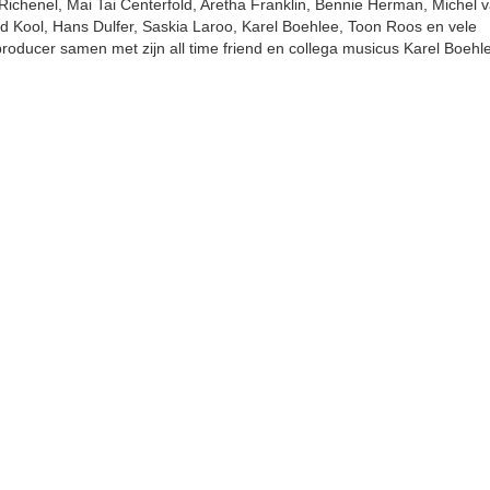
Richenel, Mai Tai Centerfold, Aretha Franklin, Bennie Herman, Michel 
 Kool, Hans Dulfer, Saskia Laroo, Karel Boehlee, Toon Roos en vele
producer samen met zijn all time friend en collega musicus Karel Boehl