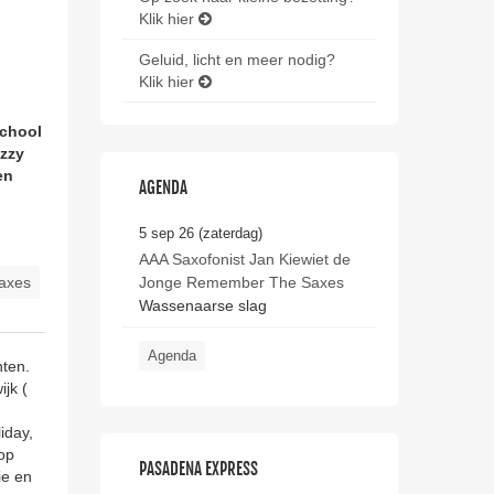
Klik hier
Geluid, licht en meer nodig?
Klik hier
school
azzy
en
AGENDA
5 sep 26 (zaterdag)
AAA Saxofonist Jan Kiewiet de
Saxes
Jonge Remember The Saxes
Wassenaarse slag
Agenda
nten.
jk (
iday,
op
PASADENA EXPRESS
ie en