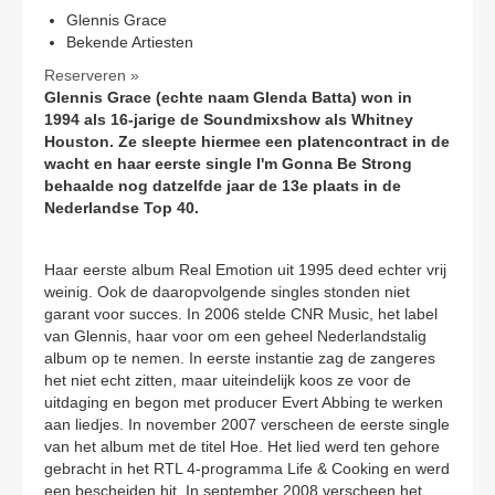
Glennis Grace
Bekende Artiesten
Reserveren »
Glennis Grace (echte naam Glenda Batta) won in
1994 als 16-jarige de Soundmixshow als Whitney
Houston. Ze sleepte hiermee een platencontract in de
wacht en haar eerste single I'm Gonna Be Strong
behaalde nog datzelfde jaar de 13e plaats in de
Nederlandse Top 40.
Haar eerste album Real Emotion uit 1995 deed echter vrij
weinig. Ook de daaropvolgende singles stonden niet
garant voor succes. In 2006 stelde CNR Music, het label
van Glennis, haar voor om een geheel Nederlandstalig
album op te nemen. In eerste instantie zag de zangeres
het niet echt zitten, maar uiteindelijk koos ze voor de
uitdaging en begon met producer Evert Abbing te werken
aan liedjes. In november 2007 verscheen de eerste single
van het album met de titel Hoe. Het lied werd ten gehore
gebracht in het RTL 4-programma Life & Cooking en werd
een bescheiden hit. In september 2008 verscheen het