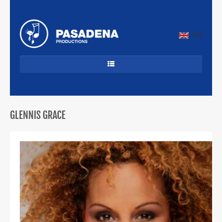
EN
HOME
DANCECLASSICS
GLENNIS GRACE
DJ'S
ALLROUND
JAZZ & LATIN
CUBAANS
BEKENDE ARTIESTEN
PROFIEL