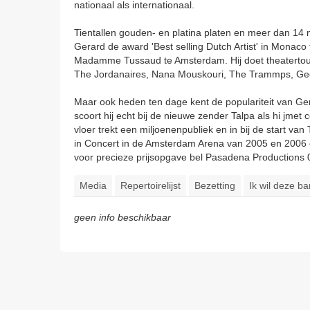
nationaal als internationaal.
Tientallen gouden- en platina platen en meer dan 14 
Gerard de award 'Best selling Dutch Artist' in Monaco 
Madamme Tussaud te Amsterdam. Hij doet theatertour
The Jordanaires, Nana Mouskouri, The Trammps, Ge
Maar ook heden ten dage kent de populariteit van G
scoort hij echt bij de nieuwe zender Talpa als hi jme
vloer trekt een miljoenenpubliek en in bij de start 
in Concert in de Amsterdam Arena van 2005 en 2006 doe
voor precieze prijsopgave bel Pasadena Productions
Media
Repertoirelijst
Bezetting
Ik wil deze b
geen info beschikbaar