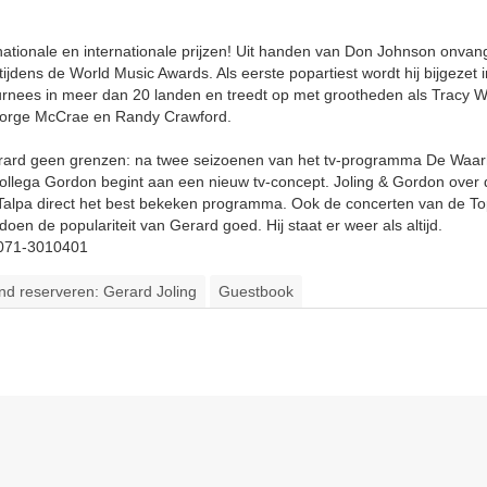
nationale en internationale prijzen! Uit handen van Don Johnson onvan
tijdens de World Music Awards. Als eerste popartiest wordt hij bijgezet i
nees in meer dan 20 landen en treedt op met grootheden als Tracy 
orge McCrae en Randy Crawford.
erard geen grenzen: na twee seizoenen van het tv-programma De Waar
t collega Gordon begint aan een nieuw tv-concept. Joling & Gordon over
van Talpa direct het best bekeken programma. Ook de concerten van de T
n de populariteit van Gerard goed. Hij staat er weer als altijd.
 071-3010401
and reserveren: Gerard Joling
Guestbook