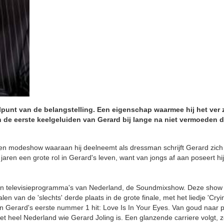
elpunt van de belangstelling. Een eigenschap waarmee hij het ver 
de eerste keelgeluiden van Gerard bij lange na niet vermoeden da
een modeshow waaraan hij deelneemt als dressman schrijft Gerard zich i
ren een grote rol in Gerard's leven, want van jongs af aan poseert hij
n televisieprogramma's van Nederland, de Soundmixshow. Deze show
 van de 'slechts' derde plaats in de grote finale, met het liedje 'Cryi
 Gerard's eerste nummer 1 hit: Love Is In Your Eyes. Van goud naar pl
t heel Nederland wie Gerard Joling is. Een glanzende carriere volgt, 