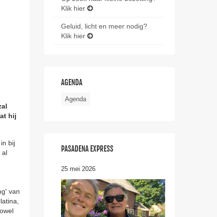
Klik hier
Geluid, licht en meer nodig?
Klik hier
AGENDA
Agenda
zal
t hij
n bij
PASADENA EXPRESS
 al
25 mei 2026
ng' van
atina,
zowel