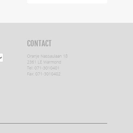
CONTACT
Oranje Nassaulaan 18
2361 LE Warmond
Tel: 071-3010401
Fax: 071-3010402