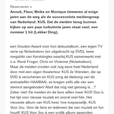
Reserveren »
Anouk, Fleur, Meike en Monique timmeren al enige
jaren aan de weg als de succesvolste meidengroep
van Nederland: KUS. Dat de meiden terug kunnen
kijken op een paar turbulente jaren staat vast: een
nummer 1 hit (Lekker Ding),
een Gouden Award voor hun debuutalbum, een eigen TV
serie op Nickelodeon (en uitgebracht op DVD), twee
megahits van Kerstsingles waarbij KUS samenwerkt met
o.a. René Froger, Chris en Vivienne (Nickelodeon).
Maar de meiden crosten ook nog eens heel Nederland
door met een eigen theatertour KUS Je Vrienden, die op
DVD is verschenen en KUS zong de titelsong van de
animatiefilm HAAIBAAI; ze kregen zelfs alle vier een
stemrol aangeboden! Alsof dat nog niet genoeg is…?
Zeker niet! De meiden én de fans willen meer KUS! Dus is
het tijd voor nieuwe muziek en vooral veel hits. Het
nieuwste album van KUS heet, hoe toepasselijk, KUS
Voor Jou. Voor de fans en iedereen die van muziek en fun
houdt! KUS Voor Jou is een vrolijk album geworden