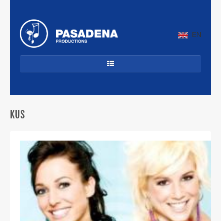
EN
HOME
DANCECLASSICS
KUS
DJ'S
ALLROUND
JAZZ & LATIN
CUBAANS
BEKENDE ARTIESTEN
PROFIEL