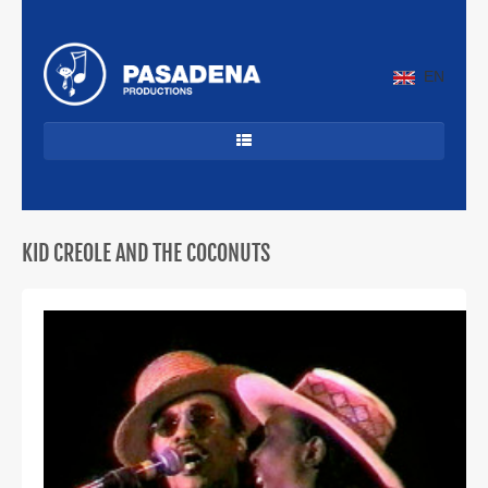
EN
HOME
DANCECLASSICS
KID CREOLE AND THE COCONUTS
DJ'S
ALLROUND
JAZZ & LATIN
CUBAANS
BEKENDE ARTIESTEN
PROFIEL