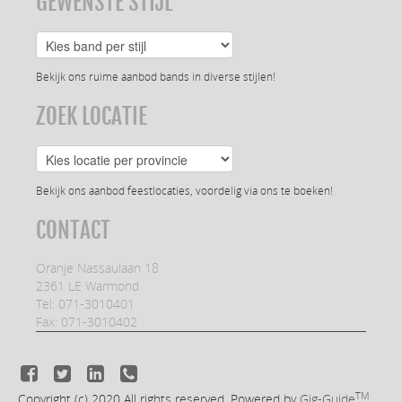
GEWENSTE STIJL
Bekijk ons ruime aanbod bands in diverse stijlen!
ZOEK LOCATIE
Bekijk ons aanbod feestlocaties, voordelig via ons te boeken!
CONTACT
Oranje Nassaulaan 18
2361 LE Warmond
Tel: 071-3010401
Fax: 071-3010402
TM
Copyright (c) 2020
All rights reserved. Powered by
Gig-Guide