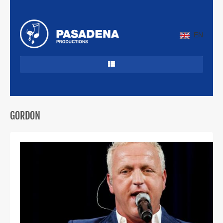
EN
HOME
DANCECLASSICS
GORDON
DJ'S
ALLROUND
JAZZ & LATIN
CUBAANS
BEKENDE ARTIESTEN
PROFIEL